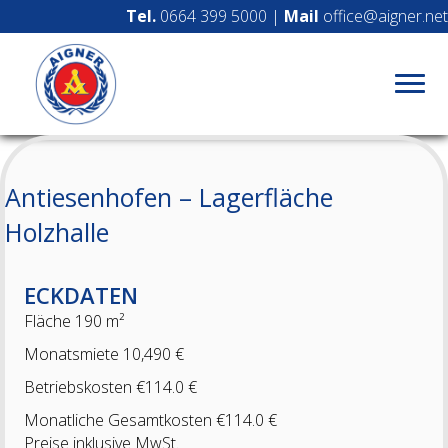
Tel.
0664 399 5000
|
Mail
office@aigner.net
Antiesenhofen – Lagerfläche
Holzhalle
ECKDATEN
Fläche 190 m²
Monatsmiete 10,490 €
Betriebskosten €114.0 €
Monatliche Gesamtkosten €114.0 €
Preise inklusive MwSt.