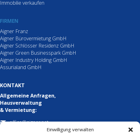
Immobilie verkaufen
FIRMEN
Aigner Franz
Aigner Bürovermietung GmbH
Aigner Schlösser Residenz GmbH
Aigner Green Businesspark GmbH
Aigner Industry Holding GmbH
Assurialand GmbH
KONTAKT
Allgemeine Anfragen,
Hausverwaltung
& Vermietung:
Mailadresse office@aigner.net
office@aigner.net
Einwilligung verwalten
Telefonnummer für Kontaktaufnahme +436643995000
+43 664 399 5000