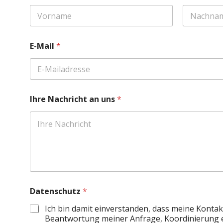
r
e
a
First
Last
n
N
E-Mail
*
a
c
h
r
i
c
Ihre Nachricht an uns
*
h
t
Datenschutz
*
Ich bin damit einverstanden, dass meine Konta
Beantwortung meiner Anfrage, Koordinierung 