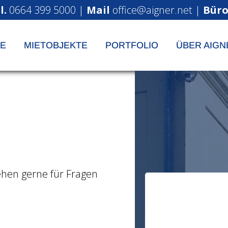
l.
0664 399 5000
|
Mail
office@aigner.net
|
Bür
E
MIETOBJEKTE
PORTFOLIO
ÜBER AIGN
ehen gerne für Fragen