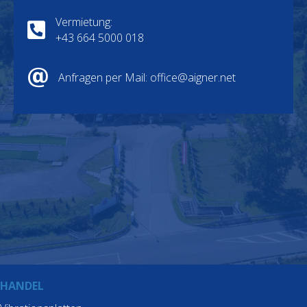
Vermietung:
Telefonnummer für Anfragen betreffend Mietobjekte +4
+43 664 5000 018
Mailadresse betreffend Vermietungsanfragen office@aign
Anfragen per Mail: office@aigner.net
HANDEL